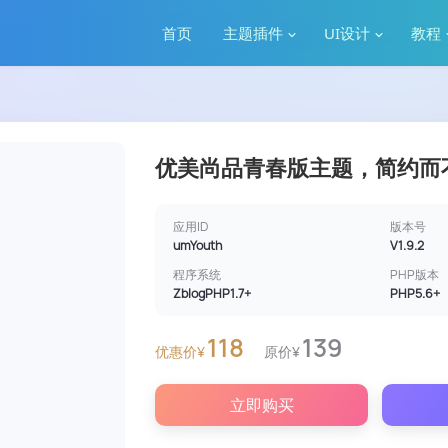
首页
主题插件
UI设计
教程
优美尚品青春版主题，简约而
应用ID
版本号
umYouth
V1.9.2
程序系统
PHP版本
ZblogPHP1.7+
PHP5.6+
118
139
优惠价¥
原价¥
立即购买