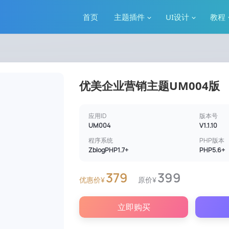
首页
主题插件
UI设计
教程
优美企业营销主题UM004版
应用ID
版本号
UM004
V1.1.10
程序系统
PHP版本
ZblogPHP1.7+
PHP5.6+
379
399
优惠价¥
原价¥
立即购买