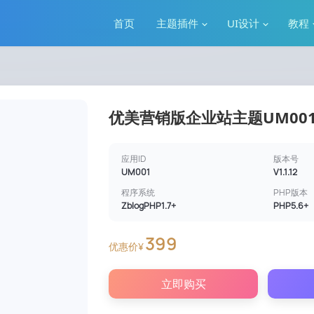
首页
主题插件
UI设计
教程
优美营销版企业站主题UM00
应用ID
版本号
UM001
V1.1.12
程序系统
PHP版本
ZblogPHP1.7+
PHP5.6+
399
优惠价¥
立即购买